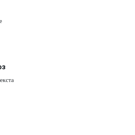
е
юз
екста