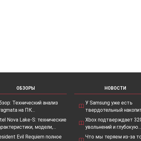
ОБЗОРЫ
НОВОСТИ
бзор: Технический анализ
У Samsung уже есть
ragmata на ПК…
твердотельный накопит
ntel Nova Lake-S: технические
Xbox подтверждает 32
арактеристики, модели,…
увольнений и глубокую
esident Evil Requiem полное
Что мы теряем из-за то