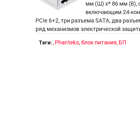
мм (Ш) x* 86 мм (В)
включающим 24-конт
PCIe 6+2, три разъема SATA, два разъ
ряд механизмов электрической защиты,
,
Phanteks
,
блок питания
,
БП
Тэги: