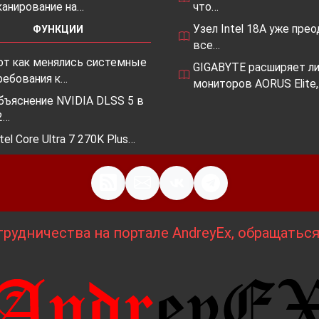
канирование на…
что…
Узел Intel 18A уже пре
ФУНКЦИИ
все…
от как менялись системные
GIGABYTE расширяет ли
ребования к…
мониторов AORUS Elite
бъяснение NVIDIA DLSS 5 в
2…
ntel Core Ultra 7 270K Plus…
рудничества на портале AndreyEx, обращатьс