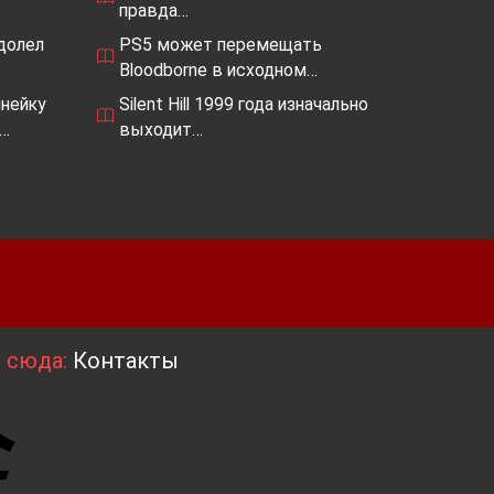
правда…
одолел
PS5 может перемещать
Bloodborne в исходном…
нейку
Silent Hill 1999 года изначально
,…
выходит…
я сюда:
Контакты