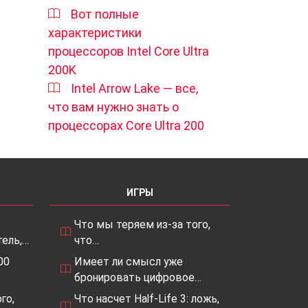
Вот полные
характеристики
процессоров Intel Core Ultra
200K
Intel Arrow Lake — все,
что вам нужно знать о
процессорах Core Ultra 200
ИГРЫ
Что мы теряем из-за того,
ель,…
что…
00
Имеет ли смысл уже
…
бронировать цифровое…
го,
Что насчет Half-Life 3: ложь,