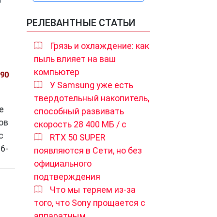
РЕЛЕВАНТНЫЕ СТАТЬИ
Грязь и охлаждение: как
пыль влияет на ваш
компьютер
90
У Samsung уже есть
твердотельный накопитель,
е
способный развивать
ов
скорость 28 400 МБ / с
с
RTX 50 SUPER
6-
появляются в Сети, но без
официального
подтверждения
Что мы теряем из-за
того, что Sony прощается с
аппаратным