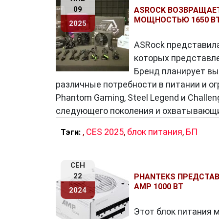
09
ASROCK ВОЗВРАЩАЕТ
МОЩНОСТЬЮ 1650 В
2025
ASRock представила
которых представл
Бренд планирует вы
различные потребности в питании и ог
Phantom Gaming, Steel Legend и Chall
следующего поколения и охватывающ
,
CES 2025
,
блок питания
,
БП
Тэги:
СЕН
22
PHANTEKS ПРЕДСТА
AMP 1000 ВТ
2024
Этот блок питания 