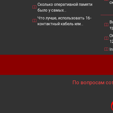
с
Сколько оперативной памяти
было у самых…
Что лучше, использовать 16-
В
контактный кабель или…
т
О
1
I
По вопросам сот