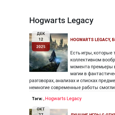
Hogwarts Legacy
ДЕК
12
HOGWARTS LEGACY, Б
2025
Есть игры, которые 
коллективном вообра
момента премьеры в
магии в фантастиче
разговорах, анализах и списках предм
немногие современные работы смогли
,
Hogwarts Legacy
Тэги:
ОКТ
27