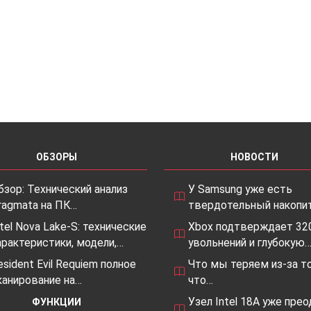
ОБЗОРЫ
НОВОСТИ
бзор: Технический анализ
У Samsung уже есть
ragmata на ПК…
твердотельный накопит
ntel Nova Lake-S: технические
Xbox подтверждает 32
арактеристики, модели,…
увольнений и глубокую
esident Evil Requiem полное
Что мы теряем из-за то
канирование на…
что…
Узел Intel 18A уже пре
ФУНКЦИИ