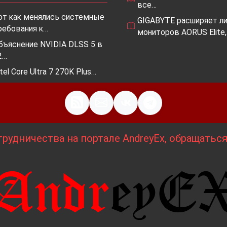
все…
от как менялись системные
GIGABYTE расширяет ли
ребования к…
мониторов AORUS Elite
бъяснение NVIDIA DLSS 5 в
2…
ntel Core Ultra 7 270K Plus…
рудничества на портале AndreyEx, обращатьс