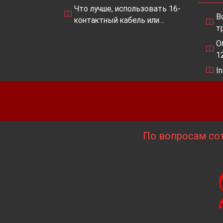
Что лучше, использовать 16-
В
контактный кабель или…
т
О
1
I
По вопросам сот