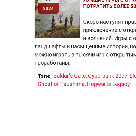
ЛУЧШИЕ ИГРЫ С ОТК
ПОТРАТИТЬ БОЛЕЕ 5
2024
Скоро наступят праз
приключение с откр
и волнений. Игры с
ландшафты и насыщенные истории, но
можно играть в тысячи игр с открытым
проработаны,
,
Baldur's Gate
,
Cyberpunk 2077
,
El
Тэги:
Ghost of Tsushima
,
Hogwarts Legacy