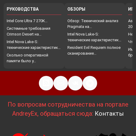
РУКОВОДСТВА
ОБЗОРЫ
ИГ
Intel Core Ultra 7 270K…
Обзор: Технический анализ
Assa
Pragmata на…
202
Системные требования
Crimson Desert на…
Intel Nova Lake-S:
Нет
технические характеристики,
Intel Nova Lake-S:
Что
…
технические характеристики,
Resident Evil Requiem полное
Име
…
сканирование…
Сколько оперативной
бро
памяти было у…
По вопросам сотрудничества на портале
AndreyEx, обращаться сюда:
Контакты