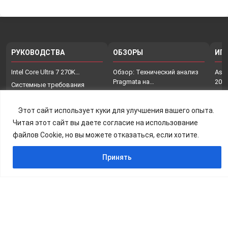
РУКОВОДСТВА
ОБЗОРЫ
ИГ
Intel Core Ultra 7 270K…
Обзор: Технический анализ
Assa
Pragmata на…
202
Системные требования
Crimson Desert на…
Intel Nova Lake-S:
Нет
технические характеристики,
Intel Nova Lake-S:
Что
Этот сайт использует куки для улучшения вашего опыта.
…
технические характеристики,
Resident Evil Requiem полное
Име
Читая этот сайт вы даете согласие на использование
…
сканирование…
Сколько оперативной
бро
файлов Cookie, но вы можете отказаться, если хотите.
памяти было у…
Принять
По вопросам сотрудничества на портале
AndreyEx, обращаться сюда:
Контакты