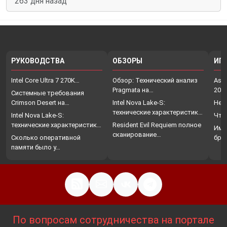
263 дня назад
РУКОВОДСТВА
ОБЗОРЫ
ИГ
Intel Core Ultra 7 270K…
Обзор: Технический анализ
Assa
Pragmata на…
202
Системные требования
Crimson Desert на…
Intel Nova Lake-S:
Нет
технические характеристики,
Intel Nova Lake-S:
Что
…
технические характеристики,
Resident Evil Requiem полное
Име
…
сканирование…
Сколько оперативной
бро
памяти было у…
По вопросам сотрудничества на портале