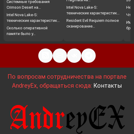
Системные требования
Crimson Desert на…
Intel Nova Lake-S:
Нет
технические характеристики,
Intel Nova Lake-S:
Что
…
технические характеристики,
Resident Evil Requiem полное
Име
…
сканирование…
Сколько оперативной
бро
памяти было у…
По вопросам сотрудничества на портале
AndreyEx, обращаться сюда:
Контакты