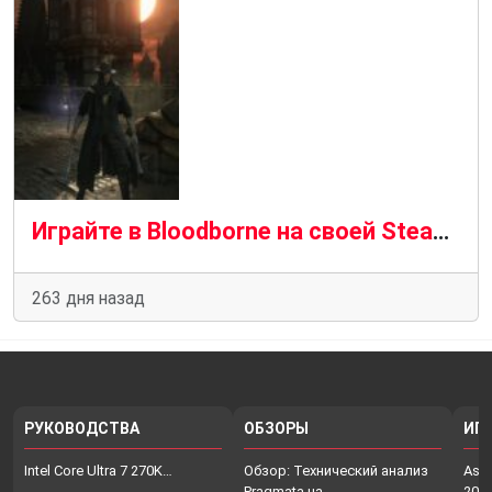
Играйте в Bloodborne на своей Steam Deck благодаря ShadPS4
263 дня назад
РУКОВОДСТВА
ОБЗОРЫ
ИГ
Intel Core Ultra 7 270K…
Обзор: Технический анализ
Assa
Pragmata на…
202