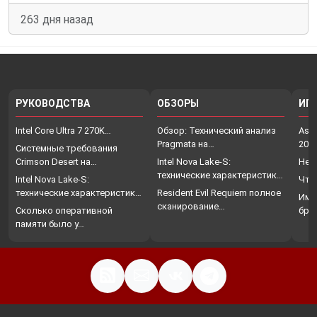
263 дня назад
РУКОВОДСТВА
ОБЗОРЫ
ИГ
Intel Core Ultra 7 270K…
Обзор: Технический анализ
Assa
Pragmata на…
202
Системные требования
Crimson Desert на…
Intel Nova Lake-S:
Нет
технические характеристики,
Intel Nova Lake-S:
Что
…
технические характеристики,
Resident Evil Requiem полное
Име
…
сканирование…
Сколько оперативной
бро
памяти было у…