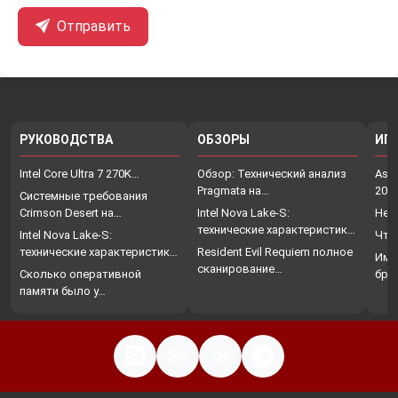
Отправить
РУКОВОДСТВА
ОБЗОРЫ
ИГ
Intel Core Ultra 7 270K…
Обзор: Технический анализ
Assa
Pragmata на…
202
Системные требования
Crimson Desert на…
Intel Nova Lake-S:
Нет
технические характеристики,
Intel Nova Lake-S:
Что
…
технические характеристики,
Resident Evil Requiem полное
Име
…
сканирование…
Сколько оперативной
бро
памяти было у…