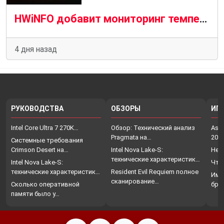
HWiNFO добавит мониторинг температуры VRAM на кристалле для графических процессоров AMD и Nvidia
4 дня назад
РУКОВОДСТВА
ОБЗОРЫ
ИГ
Intel Core Ultra 7 270K…
Обзор: Технический анализ
Assa
Pragmata на…
202
Системные требования
Crimson Desert на…
Intel Nova Lake-S:
Нет
технические характеристики,
Intel Nova Lake-S:
Что
…
технические характеристики,
Resident Evil Requiem полное
Име
…
сканирование…
Сколько оперативной
бро
памяти было у…