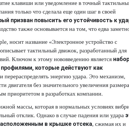
жатие клавиши или уведомление в точный тактильны
мпания только что сделала еще один шаг в своей
рый призван повысить его устойчивость к уда
одство также основывается на том, что едва заметн
le, носит название «Электронное устройство с
описывает тактильный движок, разработанный для
набо
вий. Ключом к этому нововведению является
 профилями, которые действуют как
 и перераспределять энергию удара. Это механизм,
и двигателя без значительного увеличения размер
ным приоритетом в разработках компании.
ижной массы, которая в нормальных условиях вибри
э
ьный отклик. Однако в случае падения или удара
расположенным в крышке отсека
, сжимая их и