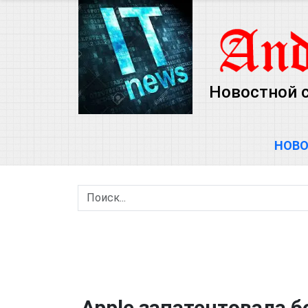
Новостной с
НОВ
Apple запатентовала б