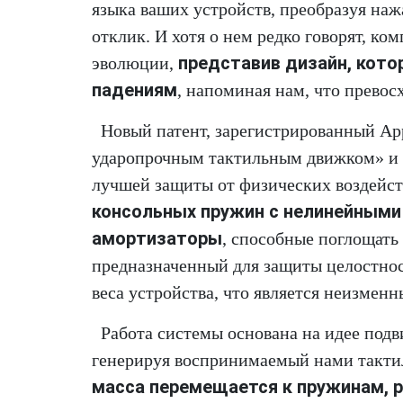
языка ваших устройств, преобразуя на
отклик. И хотя о нем редко говорят, ко
представив дизайн, кото
эволюции,
падениям
, напоминая нам, что превосх
Новый патент, зарегистрированный App
ударопрочным тактильным движком» и 
лучшей защиты от физических воздейст
консольных пружин с нелинейными
амортизаторы
, способные поглощать
предназначенный для защиты целостност
веса устройства, что является неизмен
Работа системы основана на идее подв
генерируя воспринимаемый нами тактил
масса перемещается к пружинам, 