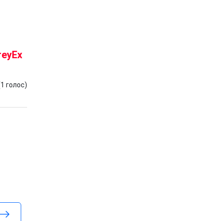
reyEx
(
1
голос)