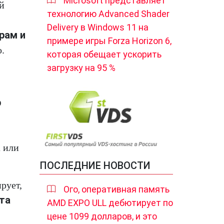
Microsoft представляет
й
технологию Advanced Shader
Delivery в Windows 11 на
рам и
примере игры Forza Horizon 6,
о.
которая обещает ускорить
загрузку на 95 %
р
а или
ПОСЛЕДНИЕ НОВОСТИ
рует,
Ого, оперативная память
та
AMD EXPO ULL дебютирует по
цене 1099 долларов, и это