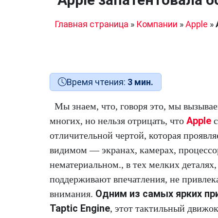
Главная страница
»
Компании
»
Apple
»
Время чтения:
3 мин.
Мы знаем, что, говоря это, мы вызыва
Apple
многих, но нельзя отрицать, что
с
отличительной чертой, которая проявляе
видимом — экранах, камерах, процессо
нематериальном., в тех мелких деталях,
поддерживают впечатления, не привлек
Одним из самых ярких пр
внимания.
Taptic Engine
, этот тактильный движо