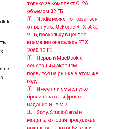
только за комплект CL26
объемом 32 ГБ
Nvidia может отказаться
ыв в
от выпуска GeForce RTX 5050
9 ГБ, поскольку в центре
ть
внимания оказалась RTX
3060 12 ГБ
 к
Первый MacBook с
сенсорным экраном
ев и
появится на рынке в этом же
то
году
Имеет ли смысл уже
бронировать цифровое
издание GTA VI?
Sony, StudioCanal и
модель, которая продолжает
наказывать потребителей