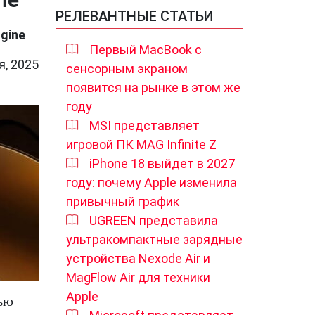
РЕЛЕВАНТНЫЕ СТАТЬИ
gine
Первый MacBook с
я, 2025
сенсорным экраном
появится на рынке в этом же
году
MSI представляет
игровой ПК MAG Infinite Z
iPhone 18 выйдет в 2027
году: почему Apple изменила
привычный график
UGREEN представила
ультракомпактные зарядные
устройства Nexode Air и
MagFlow Air для техники
Apple
тью