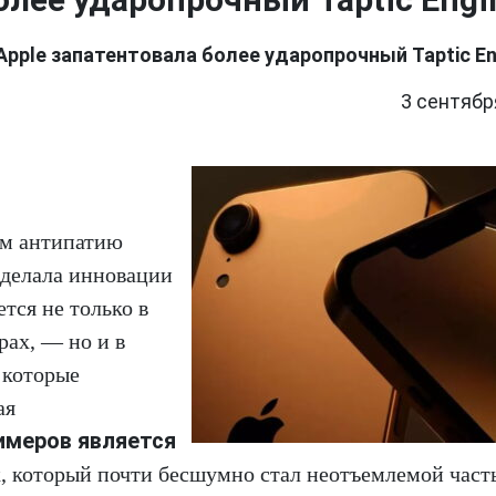
Apple запатентовала более ударопрочный Taptic En
3 сентябр
ем антипатию
делала инновации
тся не только в
рах, — но и в
 которые
ая
имеров является
к, который почти бесшумно стал неотъемлемой час