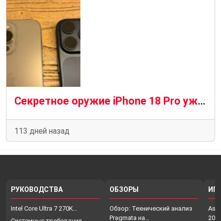
Секретное оружие iPhone 18 Pro уже запущено в производство
113 дней назад
РУКОВОДСТВА
ОБЗОРЫ
ИГ
Intel Core Ultra 7 270K…
Обзор: Технический анализ
Assa
Pragmata на…
202
Системные требования