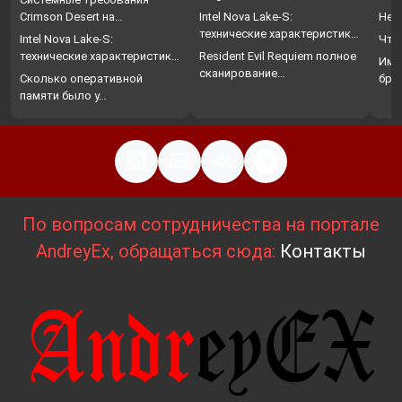
Crimson Desert на…
Intel Nova Lake-S:
Нет
технические характеристики,
Intel Nova Lake-S:
Что
…
технические характеристики,
Resident Evil Requiem полное
Име
…
сканирование…
Сколько оперативной
бро
памяти было у…
По вопросам сотрудничества на портале
AndreyEx, обращаться сюда:
Контакты