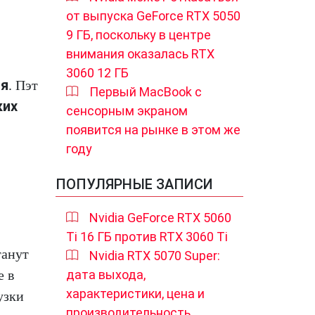
от выпуска GeForce RTX 5050
9 ГБ, поскольку в центре
внимания оказалась RTX
3060 12 ГБ
ия
. Пэт
Первый MacBook с
ких
сенсорным экраном
появится на рынке в этом же
году
ПОПУЛЯРНЫЕ ЗАПИСИ
Nvidia GeForce RTX 5060
Ti 16 ГБ против RTX 3060 Ti
танут
Nvidia RTX 5070 Super:
дата выхода,
е в
характеристики, цена и
узки
производительность