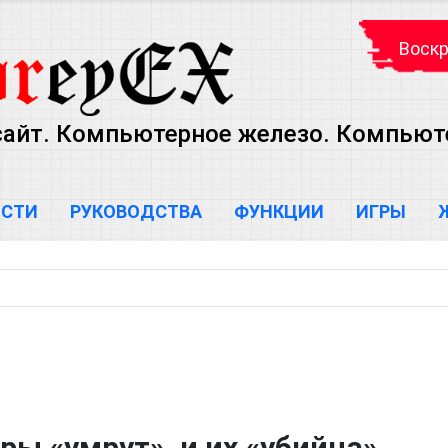
Воскр
сайт. Компьютерное железо. Компью
ОСТИ
РУКОВОДСТВА
ФУНКЦИИ
ИГРЫ
ры «умрут», и их «убийца»