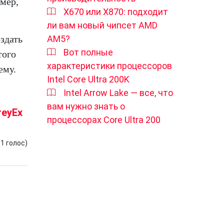
имер,
X670 или X870: подходит
ли вам новый чипсет AMD
AM5?
оздать
Вот полные
того
характеристики процессоров
ему.
Intel Core Ultra 200K
Intel Arrow Lake — все, что
вам нужно знать о
reyEx
процессорах Core Ultra 200
(
1
голос)