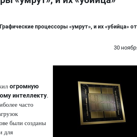
Графические процессоры «умрут», и их «убийца» о
30 ноябр
огромную
ежил
ому интеллекту
.
иболее часто
агрузок
нове были созданы
и для