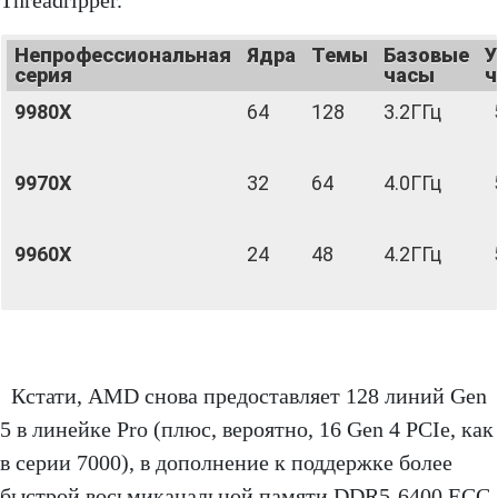
Threadripper.
Непрофессиональная
Ядра
Темы
Базовые
У
серия
часы
ч
9980X
64
128
3.2ГГц
5
9970X
32
64
4.0ГГц
5
9960X
24
48
4.2ГГц
5
Кстати, AMD снова предоставляет 128 линий Gen
5 в линейке Pro (плюс, вероятно, 16 Gen 4 PCIe, как
в серии 7000), в дополнение к поддержке более
быстрой восьмиканальной памяти DDR5-6400 ECC.