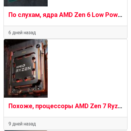
По слухам, ядра AMD Zen 6 Low Power представляют собой «шведский стол» из множества предыдущих архитектур
6 дней назад
Похоже, процессоры AMD Zen 7 Ryzen будут последними, кто будет работать на материнских платах AM5
9 дней назад