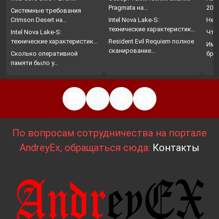
Pragmata на…
202
Системные требования
Crimson Desert на…
Intel Nova Lake-S:
Нет
технические характеристики,
Intel Nova Lake-S:
Что
…
технические характеристики,
Resident Evil Requiem полное
Име
…
сканирование…
Сколько оперативной
бро
памяти было у…
По вопросам сотрудничества на портале
AndreyEx, обращаться сюда:
Контакты