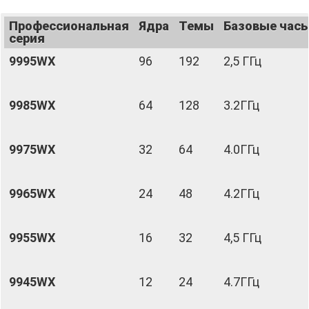
Профессиональная
Ядра
Темы
Базовые час
серия
9995WX
96
192
2,5 ГГц
9985WX
64
128
3.2ГГц
9975WX
32
64
4.0ГГц
9965WX
24
48
4.2ГГц
9955WX
16
32
4,5 ГГц
9945WX
12
24
4.7ГГц