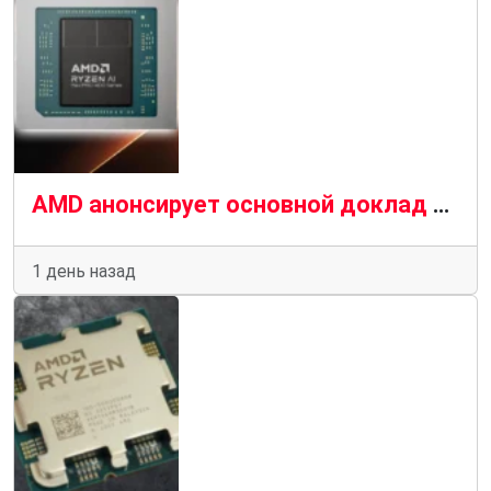
AMD анонсирует основной доклад на выставке IFA 2026, потенциально подготавливая почву для выпуска Ryzen AI Max Pro 400
1 день назад