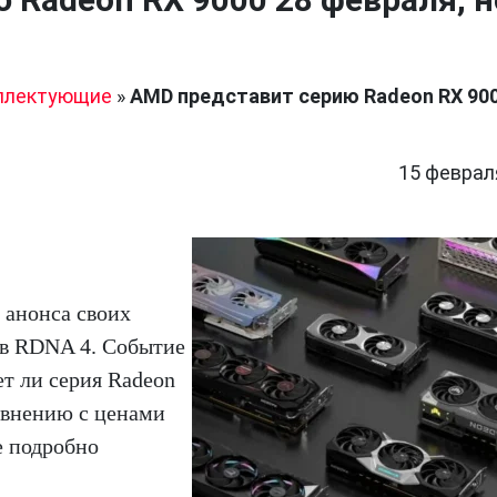
плектующие
»
AMD представит серию Radeon RX 900
15 феврал
 анонса своих
в RDNA 4. Событие
ет ли серия Radeon
авнению с ценами
е подробно