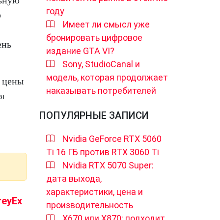
льную
году
ю
Имеет ли смысл уже
бронировать цифровое
ень
издание GTA VI?
Sony, StudioCanal и
модель, которая продолжает
я цены
наказывать потребителей
я
ПОПУЛЯРНЫЕ ЗАПИСИ
Nvidia GeForce RTX 5060
Ti 16 ГБ против RTX 3060 Ti
Nvidia RTX 5070 Super:
дата выхода,
характеристики, цена и
reyEx
производительность
X670 или X870: подходит