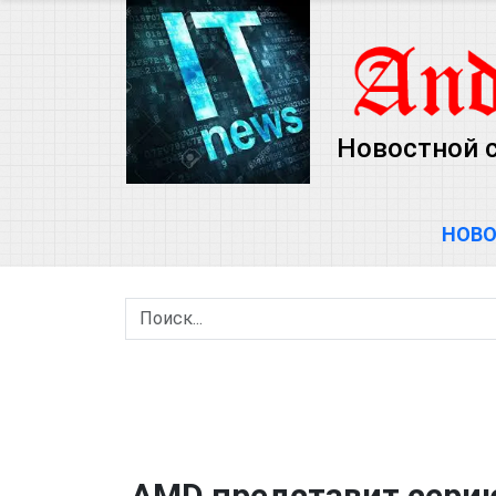
Новостной 
НОВ
AMD представит серию