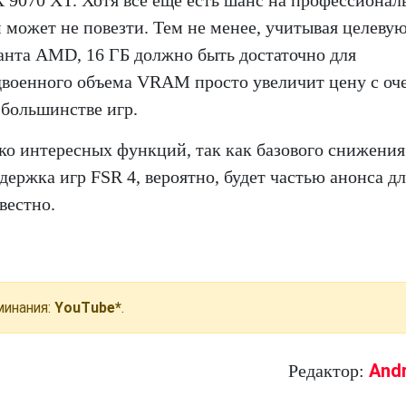
X 9070 XT. Хотя все еще есть шанс на профессиона
 может не повезти. Тем не менее, учитывая целеву
анта AMD, 16 ГБ должно быть достаточно для
двоенного объема VRAM просто увеличит цену с оч
 большинстве игр.
о интересных функций, так как базового снижени
ержка игр FSR 4, вероятно, будет частью анонса дл
вестно.
инания:
YouTube*
.
And
Редактор: