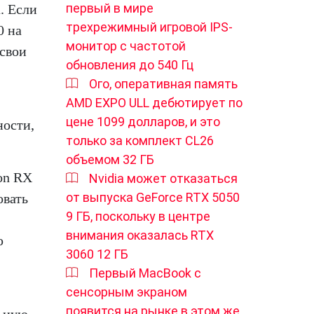
первый в мире
. Если
трехрежимный игровой IPS-
0 на
монитор с частотой
 свои
обновления до 540 Гц
Ого, оперативная память
AMD EXPO ULL дебютирует по
цене 1099 долларов, и это
ности,
только за комплект CL26
объемом 32 ГБ
on RX
Nvidia может отказаться
от выпуска GeForce RTX 5050
овать
9 ГБ, поскольку в центре
внимания оказалась RTX
ю
3060 12 ГБ
Первый MacBook с
сенсорным экраном
появится на рынке в этом же