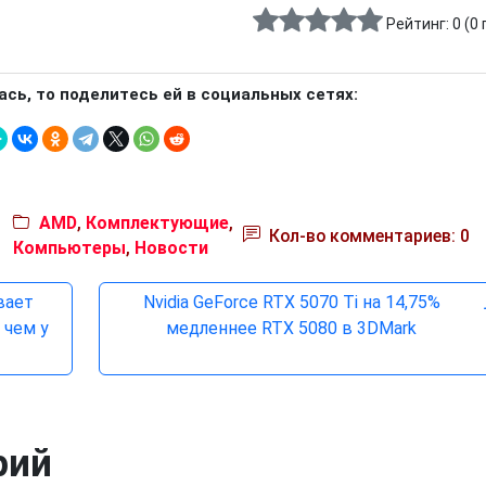
Рейтинг:
0
(
0
ась, то поделитесь ей в социальных сетях:
AMD
,
Комплектующие
,
Кол-во комментариев: 0
Компьютеры
,
Новости
вает
Nvidia GeForce RTX 5070 Ti на 14,75%
 чем у
медленнее RTX 5080 в 3DMark
рий