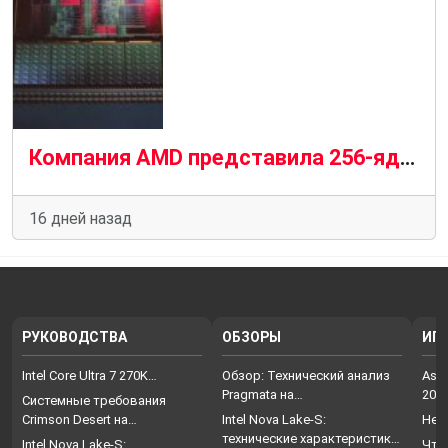
Компания AMD представила 256-ядерный процессор Zen 6 с восемью CCD-чипами и двумя чипами ввода-вывода.
16 дней назад
РУКОВОДСТВА
ОБЗОРЫ
ИГ
Intel Core Ultra 7 270K…
Обзор: Технический анализ
Assa
Pragmata на…
202
Системные требования
Crimson Desert на…
Intel Nova Lake-S:
Нет
технические характеристики,
Intel Nova Lake-S:
Что