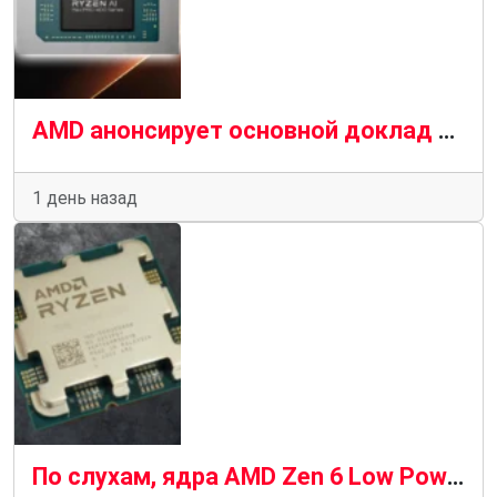
AMD анонсирует основной доклад на выставке IFA 2026, потенциально подготавливая почву для выпуска Ryzen AI Max Pro 400
1 день назад
По слухам, ядра AMD Zen 6 Low Power представляют собой «шведский стол» из множества предыдущих архитектур