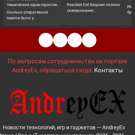
…
технические характеристики,
Resident Evil Requiem полное
Име
…
сканирование…
Сколько оперативной
бро
памяти было у…
По вопросам сотрудничества на портале
AndreyEx, обращаться сюда:
Контакты
Новости технологий, игр и гаджетов — AndreyEx