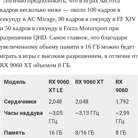
Логично предположить, что в играх частота
кадров несколько ниже — около 100 кадров в
секунду в AC Mirage, 90 кадров в секунду в FF XIV
и 50 кадров в секунду в Forza Motorsport при
разрешении QHD. Самое главное, что благодаря
увеличенному объему памяти в 16 ГБ можно будет
играть в игры с высоким разрешением, в отличие от
RX 9060 XT объемом 8 ГБ.
Модель
RX 9060
RX 9060 XT
RX
XT LE
9060
Сердечники
2,048
2,048
1,792
Часы наддува
~3,05
~3,13 ГГц
~2,99
ГГц
ГГц
Память
16 ГБ
8/16 ГБ
8 ГБ