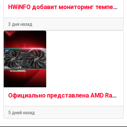
HWiNFO добавит мониторинг температуры VRAM на кристалле для графических процессоров AMD и Nvidia
3 дня назад
Официально представлена AMD Radeon RX 9050 со средними показателями в разрешении 1080p
5 дней назад