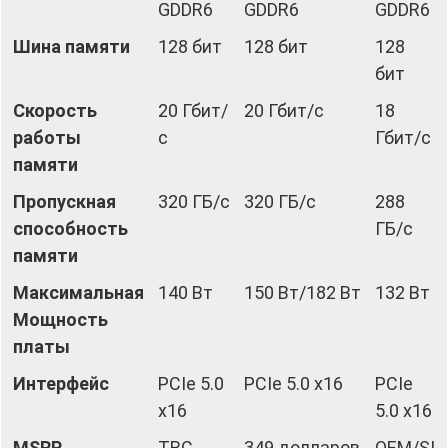
GDDR6
GDDR6
GDDR6
Шина памяти
128 бит
128 бит
128
бит
Скорость
20 Гбит/
20 Гбит/с
18
работы
с
Гбит/с
памяти
Пропускная
320 ГБ/с
320 ГБ/с
288
способность
ГБ/с
памяти
Максимальная
140 Вт
150 Вт/182 Вт
132 Вт
Мощность
платы
Интерфейс
PCIe 5.0
PCIe 5.0 x16
PCIe
x16
5.0 x16
MSRP
TBC
349 долларов
OEM/SI