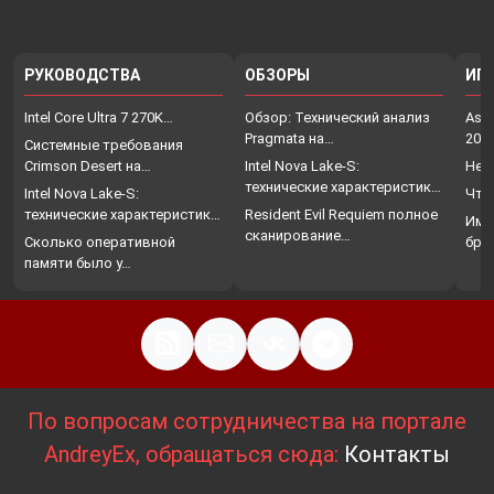
РУКОВОДСТВА
ОБЗОРЫ
ИГ
Intel Core Ultra 7 270K…
Обзор: Технический анализ
Assa
Pragmata на…
202
Системные требования
Crimson Desert на…
Intel Nova Lake-S:
Нет
технические характеристики,
Intel Nova Lake-S:
Что
…
технические характеристики,
Resident Evil Requiem полное
Име
…
сканирование…
Сколько оперативной
бро
памяти было у…
По вопросам сотрудничества на портале
AndreyEx, обращаться сюда:
Контакты