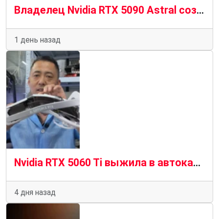
Владелец Nvidia RTX 5090 Astral создает инструмент для выключения ПК до того, как сгорит кабель 12 В-2×6
1 день назад
Nvidia RTX 5060 Ti выжила в автокатастрофе и выжила, чтобы рассказать об этом
4 дня назад