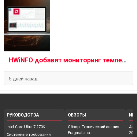
HWiNFO добавит мониторинг температуры VRAM на кристалле для графических процессоров AMD и Nvidia
5 дней назад
РУКОВОДСТВА
ОБЗОРЫ
ИГ
Intel Core Ultra 7 270K…
Обзор: Технический анализ
Assa
Pragmata на…
202
Системные требования