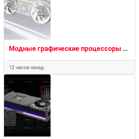
Модные графические процессоры Aorus Infinity от Gigabyte поступают на полки магазинов с огромным успехом
12 часов назад