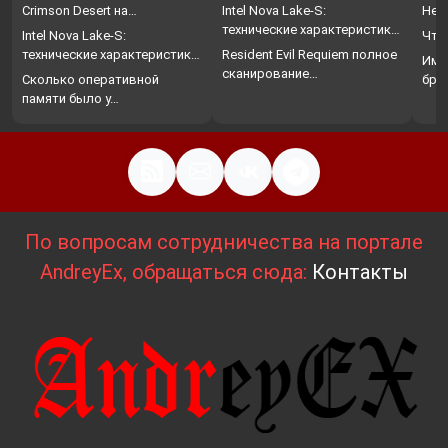
Crimson Desert на…
Intel Nova Lake-S:
Нет
технические характеристики,
Intel Nova Lake-S:
Что
…
технические характеристики,
Resident Evil Requiem полное
Име
…
сканирование…
Сколько оперативной
бро
памяти было у…
По вопросам сотрудничества на портале
AndreyEx, обращаться сюда:
Контакты