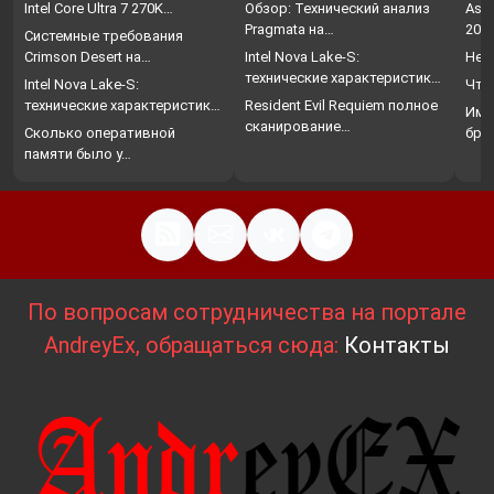
Intel Core Ultra 7 270K…
Обзор: Технический анализ
Assa
Pragmata на…
202
Системные требования
Crimson Desert на…
Intel Nova Lake-S:
Нет
технические характеристики,
Intel Nova Lake-S:
Что
…
технические характеристики,
Resident Evil Requiem полное
Име
…
сканирование…
Сколько оперативной
бро
памяти было у…
По вопросам сотрудничества на портале
AndreyEx, обращаться сюда:
Контакты