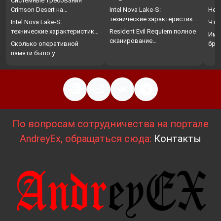
Системные требования
Crimson Desert на…
Intel Nova Lake-S:
Нет
технические характеристики,
Intel Nova Lake-S:
Что
…
технические характеристики,
Resident Evil Requiem полное
Име
…
сканирование…
Сколько оперативной
бро
памяти было у…
По вопросам сотрудничества на портале
AndreyEx, обращаться сюда:
Контакты