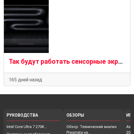
Так будут работать сенсорные экраны на MacBook Pro 2026 года выпуска
165 дней назад
РУКОВОДСТВА
ОБЗОРЫ
ИГ
Intel Core Ultra 7 270K…
Обзор: Технический анализ
Assa
Pragmata на…
202