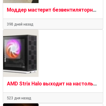
Моддер мастерит безвентиляторный корпус для процессора AMD Ryzen Strix Halo, который мы бы хотели купить
398 дней назад
AMD Strix Halo выходит на настольные компьютеры благодаря Framework
523 дня назад