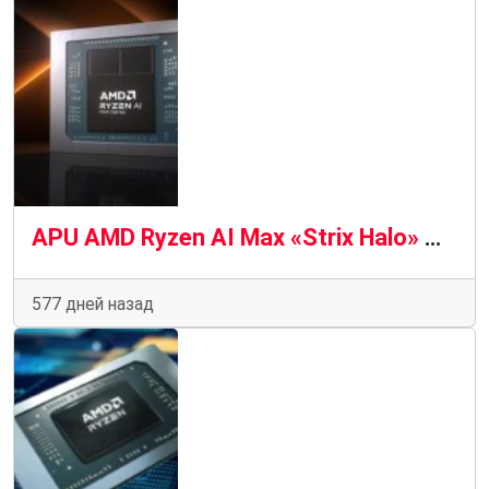
APU AMD Ryzen AI Max «Strix Halo» — это лучшие APU для ПК с искусственным интеллектом: 16 ядер «Zen 5» и 40 ядер «RDNA 3.5», пропускная способность 256 ГБ/с и мощность до 120 Вт
577 дней назад