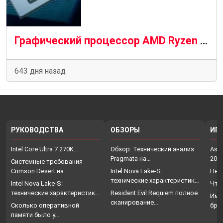
Графический процессор AMD Ryzen AI Max Pro выводит производительность мобильных устройств на уровень RTX 4070
643 дня назад
РУКОВОДСТВА
ОБЗОРЫ
ИГ
Intel Core Ultra 7 270K…
Обзор: Технический анализ
Assa
Pragmata на…
202
Системные требования
Crimson Desert на…
Intel Nova Lake-S:
Нет
технические характеристики,
Intel Nova Lake-S:
Что
…
технические характеристики,
Resident Evil Requiem полное
Име
…
сканирование…
Сколько оперативной
бро
памяти было у…