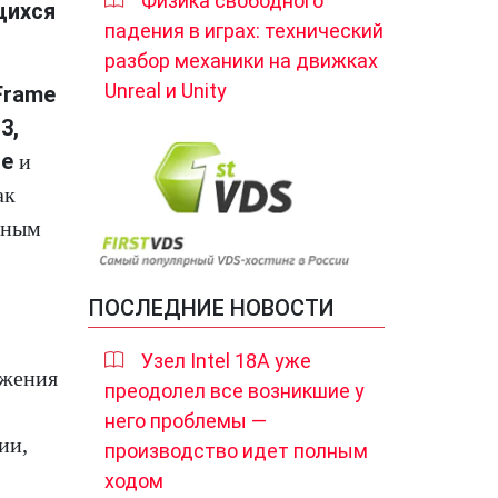
Физика свободного
щихся
падения в играх: технический
разбор механики на движках
Unreal и Unity
Frame
 3,
te
и
ак
зным
ПОСЛЕДНИЕ НОВОСТИ
Узел Intel 18A уже
ижения
преодолел все возникшие у
него проблемы —
ии,
производство идет полным
ходом