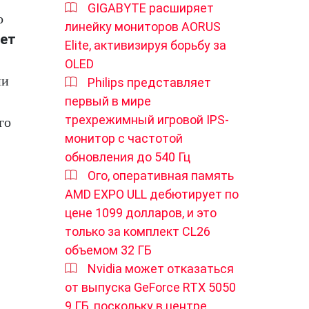
GIGABYTE расширяет
о
линейку мониторов AORUS
ет
Elite, активизируя борьбу за
OLED
ми
Philips представляет
первый в мире
трехрежимный игровой IPS-
го
монитор с частотой
обновления до 540 Гц
Ого, оперативная память
AMD EXPO ULL дебютирует по
цене 1099 долларов, и это
только за комплект CL26
объемом 32 ГБ
Nvidia может отказаться
от выпуска GeForce RTX 5050
9 ГБ, поскольку в центре