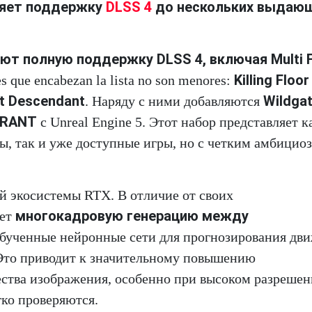
иряет поддержку
DLSS 4
до нескольких выдаю
ают полную поддержку DLSS 4, включая Multi 
Killing Floor
s que encabezan la lista no son menores:
st Descendant
Wildga
. Наряду с ними добавляются
ORANT
с Unreal Engine 5. Этот набор представляет к
ы, так и уже доступные игры, но с четким амбицио
й экосистемы RTX. В отличие от своих
многокадровую генерацию между
яет
 обученные нейронные сети для прогнозирования дв
 Это приводит к значительному повышению
ества изображения, особенно при высоком разрешен
гко проверяются.