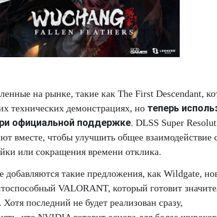
енные на рынке, такие как The First Descendant, к
теперь исполь
оих технических демонстрациях, но
при официальной поддержке
. DLSS Super Resolut
ают вместе, чтобы улучшить общее взаимодействие 
ойки или сокращения времени отклика.
 добавляются такие предложения, как Wildgate, но
рентоспособный VALORANT, который готовит значит
. Хотя последний не будет реализован сразу,
нять, что NVIDIA готовит основа для более широког