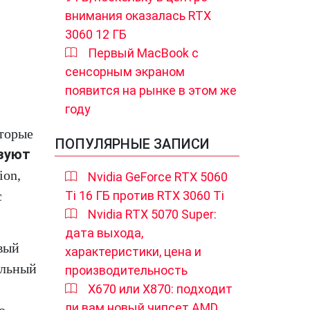
внимания оказалась RTX
3060 12 ГБ
Первый MacBook с
сенсорным экраном
появится на рынке в этом же
году
оторые
ПОПУЛЯРНЫЕ ЗАПИСИ
зуют
ion,
Nvidia GeForce RTX 5060
с
Ti 16 ГБ против RTX 3060 Ti
Nvidia RTX 5070 Super:
дата выхода,
вый
характеристики, цена и
ельный
производительность
X670 или X870: подходит
ли вам новый чипсет AMD
о