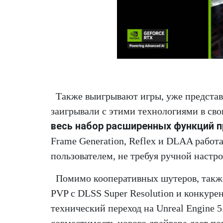
Также выигрывают игры, уже представл
заигрывали с этими технологиями в св
весь набор расширенных функций 
Frame Generation, Reflex и DLAA работ
пользователем, не требуя ручной настр
Помимо кооперативных шутеров, также
PVP с DLSS Super Resolution и конку
технический переход на Unreal Engine 5
совместимость нового драйвера дает по