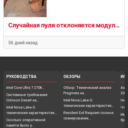
Случайная пуля отклоняется модулем памяти G.Skill, спасая жизнь владельцу компьютера
56 дней назад
РУКОВОДСТВА
ОБЗОРЫ
ИГ
Intel Core Ultra 7 270K…
Обзор: Технический анализ
Assa
Pragmata на…
202
Системные требования
Crimson Desert на…
Intel Nova Lake-S:
Нет
технические характеристики,
Intel Nova Lake-S:
Что
…
технические характеристики,
Resident Evil Requiem полное
Име
…
сканирование…
Сколько оперативной
бро
памяти было у…