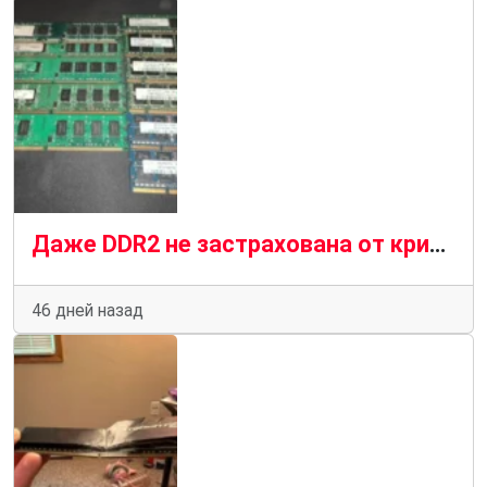
Даже DDR2 не застрахована от кризиса на рынке оперативной памяти, поскольку цены на устаревшие модули стремительно растут
46 дней назад