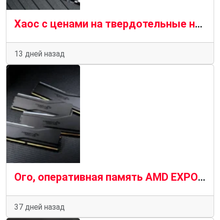
Хаос с ценами на твердотельные накопители может закончиться в 2027 году, поскольку предложение NAND превышает спрос
13 дней назад
Ого, оперативная память AMD EXPO ULL дебютирует по цене 1099 долларов, и это только за комплект CL26 объемом 32 ГБ
37 дней назад